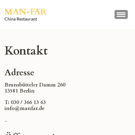
Skip
MAN-FAR
to
content
China Restaurant
(Press
Enter)
Kontakt
Adresse
Brunsbütteler Damm 260
13581 Berlin
T: 030 / 366 13 63
info@manfar.de
–