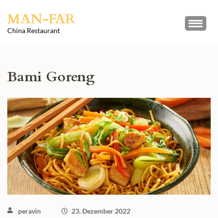
Skip
MAN-FAR
to
content
China Restaurant
(Press
Enter)
Bami Goreng
peravin
23. Dezember 2022