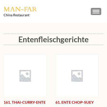
Skip
MAN-FAR
to
content
China Restaurant
(Press
Enter)
Entenfleischgerichte
161. THAI-CURRY-ENTE
61. ENTE CHOP-SUEY