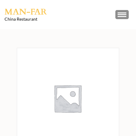
Skip
MAN-FAR
to
content
China Restaurant
(Press
Enter)