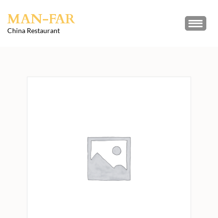
Skip
MAN-FAR
to
content
China Restaurant
(Press
Enter)