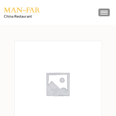
Skip
MAN-FAR
to
content
China Restaurant
(Press
Enter)