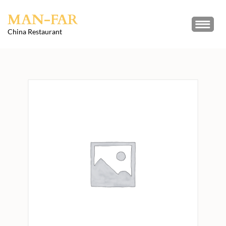
Skip
MAN-FAR
to
content
China Restaurant
(Press
Enter)