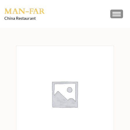
Skip
MAN-FAR
to
content
China Restaurant
(Press
Enter)