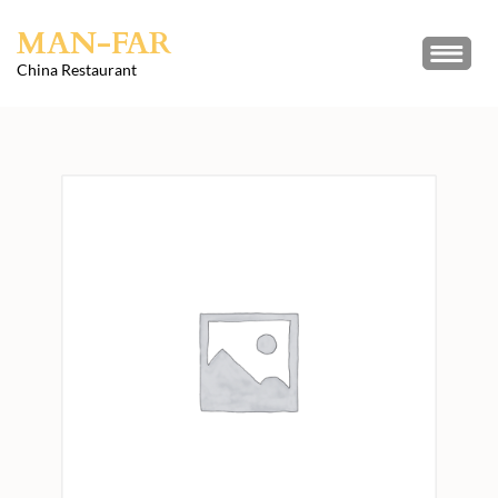
Skip
MAN-FAR
to
content
China Restaurant
(Press
Enter)